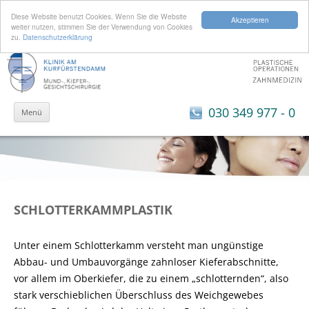
Diese Website benutzt Cookies. Wenn Sie die Website
Akzeptieren
weiter nutzen, stimmen Sie der Verwendung von Cookies
zu.
Datenschutzerklärung
Zum Inhalt springen
030 349 977 - 0
Menü
SCHLOTTERKAMMPLASTIK
Unter einem Schlotterkamm versteht man ungünstige
Abbau- und Umbauvorgänge zahnloser Kieferabschnitte,
vor allem im Oberkiefer, die zu einem „schlotternden“, also
stark verschieblichen Überschluss des Weichgewebes